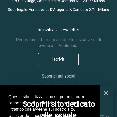
C/O Le Village, Corso di Porta Romana 61 - 20122 Milano
Sede legale: Via Ludovico D’Aragona, 7, Cernusco S/N - Milano
Iscriviti alla newsletter
Per restare informato su tutte le iniziative e gli
eventi di InVento Lab.
Iscriviti
Scoprici sui social
Questo sito utilizza i cookie per migliorare
Scopri il sito dedicato
l'esperienza di navigazione e per analizzare
il traffico che avviene sul nostro sito.
alle scuole
Utilizzando il nostro sito acconsente
© 2026 InVento Innovation Lab ® Impresa Sociale s.r.l. Via Ludovico