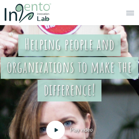
Helping people and
organizations to make the
difference!
Play video