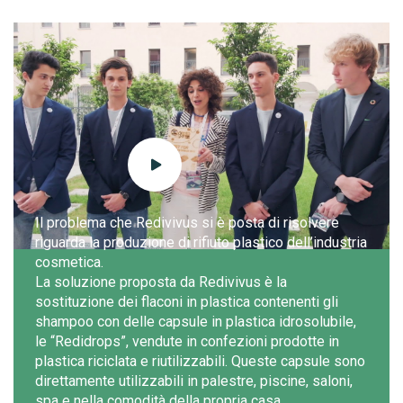
Play video
Il problema che Redivivus si è posta di risolvere
riguarda la produzione di rifiuto plastico dell’industria
cosmetica.
La soluzione proposta da Redivivus è la
sostituzione dei flaconi in plastica contenenti gli
shampoo con delle capsule in plastica idrosolubile,
le “Redidrops”, vendute in confezioni prodotte in
plastica riciclata e riutilizzabili. Queste capsule sono
direttamente utilizzabili in palestre, piscine, saloni,
spa e nella comodità della propria casa.